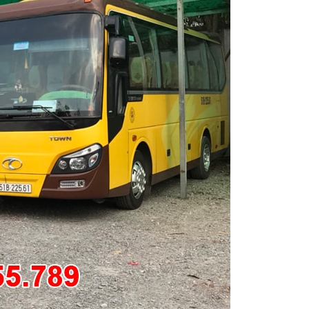
T
Thuê xe du lịch 16 chỗ thành phố Hồ
Chí Minh ở đâu là tốt nhất?
Thời đại ngày càng phát triển, con
người ngày càng định hướng được
ng
cho mình nhiều thứ hơn, lựa chọn
thoải mái hơn. Việc đi du lịch xa với
bạn ...