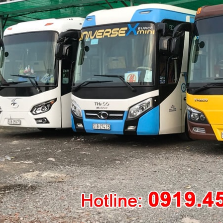
huê xe 16 chỗ Tết 2019 giá rẻ,
CHO THUÊ XE 16 - 29 CHỖ TẾ
kiệm nhất cho khách hàng
2019 GIÁ RẺ, BÁO GIÁ XE TẾT
2019
hững ngày Tết, lịch nghỉ tết kéo
Càng gần những ngày tết 2019 thì
các gia đình thường tổ chức đi du
nhu cầu đi lại của người dân lại tă
ùng với nhau, ăn uống tiệc tùng,
cao, kéo theo giá xe tết 2019 cũng
i vui quá không ...
tăng lên từ 35% - 60%, ...