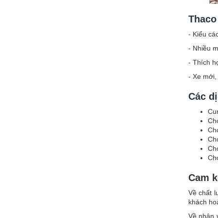
Thaco
- Kiểu cá
- Nhiều 
- Thích h
- Xe mới,
Các dị
Cun
Cho
Cho
Cho
Cho
Cho
Cam k
Về chất l
khách hoà
Về nhân v