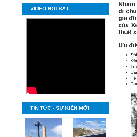
Nhằm 
VIDEO NỔI BẬT
di ch
gia đì
của X
thuê x
Ưu điể
Đội
Đội
Tra
Cam
Hệ 
Cun
TIN TỨC - SỰ KIỆN MỚI