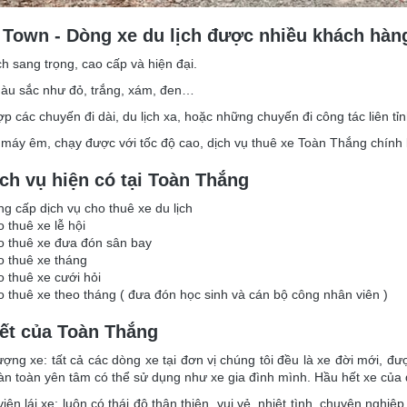
 Town - Dòng xe du lịch được nhiều khách hàn
ch sang trọng, cao cấp và hiện đại.
màu sắc như đỏ, trắng, xám, đen…
ợp các chuyến đi dài, du lịch xa, hoặc những chuyến đi công tác liên tỉn
 máy êm, chạy được với tốc độ cao, dịch vụ thuê xe Toàn Thắng chính 
ch vụ hiện có tại Toàn Thắng
g cấp dịch vụ cho thuê xe du lịch
 thuê xe lễ hội
 thuê xe đưa đón sân bay
 thuê xe tháng
 thuê xe cưới hỏi
 thuê xe theo tháng ( đưa đón học sinh và cán bộ công nhân viên )
ết của Toàn Thắng
ượng xe: tất cả các dòng xe tại đơn vị chúng tôi đều là xe đời mới, đ
n toàn yên tâm có thể sử dụng như xe gia đình mình. Hầu hết xe của đơn
iên lái xe: luôn có thái độ thân thiện, vui vẻ, nhiệt tình, chuyên nghi