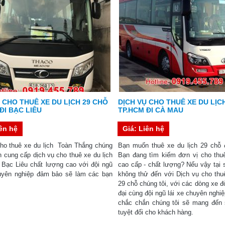
 CHO THUÊ XE DU LỊCH 29 CHỖ
DỊCH VỤ CHO THUÊ XE DU LỊC
ĐI BẠC LIÊU
TP.HCM ĐI CÀ MAU
iên hệ
Giá: Liên hệ
cho thuê xe du lịch Toàn Thắng chúng
Bạn muốn thuê xe du lịch 29 chỗ
n cung cấp dịch vụ cho thuê xe du lịch
Bạn đang tìm kiếm đơn vị cho thuê
 Bạc Liêu chất lượng cao với đội ngũ
cao cấp - chất lượng? Nếu vậy tại 
huyên nghiệp đảm bảo sẽ làm các bạn
không thử đến với Dịch vụ cho thuê
29 chỗ chúng tôi, với các dòng xe đ
đại cùng đội ngũ lái xe chuyên nghiệp
chắc chắn chúng tôi sẽ mang đến 
tuyệt đối cho khách hàng.