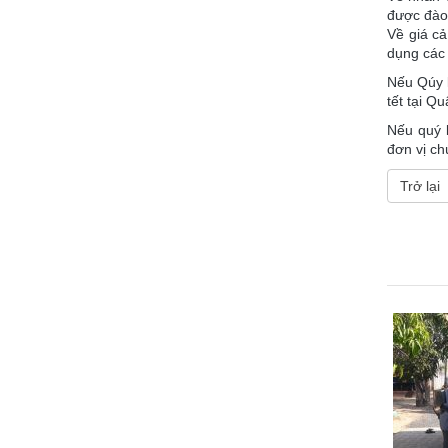
được đào 
Về giá cả
dụng các 
Nếu Qúy k
tết tại Q
Nếu quý 
đơn vị ch
Trở lại