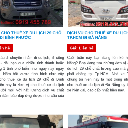
 CHO THUÊ XE DU LỊCH 29 CHỖ
DỊCH VỤ CHO THUÊ XE DU LỊC
 ĐI BÌNH PHƯỚC
TP.HCM ĐI ĐÀ NẴNG
iên hệ
Giá: Liên hệ
ầu di chuyển nhằm đi du lịch, đi công
Cuối tuần này bạn đang lên kế h
 - dài hạn qua nhiều tỉnh thành hoặc
Nẵng? Bnạ đang tìm những đơn vị 
ng 1 tỉnh phổ biến như ngày nay ngày
du lịch 29 chỗ chất lượng cao mà g
. Nắm bắt được tình hình như vậy
phải chăng tại Tp.HCM. Nhà xe 
cho thuê xe du lịch 29 chỗ đi Bình
chúng tôi hiện nay là một trong n
ện nay là đơn vị cho thuê xe du lịch
cho thuê xe du lịch đi Đà Nẵng uy 
 đời mới với hất lượng dịch vụ chất
xe hiện đại, cao cấp nhất hiện nay
o đảm bảo đáp ứng được nhu cầu của
.