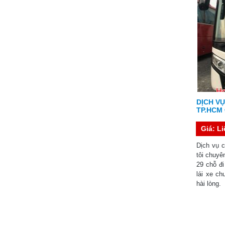
DỊCH VỤ
TP.HCM 
Giá: L
Dịch vụ 
tôi chuyê
29 chỗ đi
lái xe c
hài lòng.