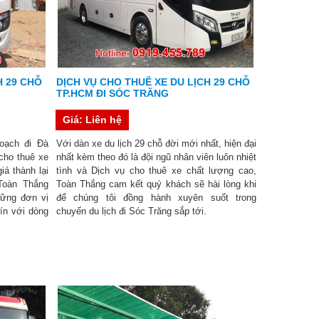
H 29 CHỖ
DỊCH VỤ CHO THUÊ XE DU LỊCH 29 CHỖ
TP.HCM ĐI SÓC TRĂNG
Giá: Liên hệ
oạch đi Đà
Với dàn xe du lịch 29 chỗ đời mới nhất, hiện đại
cho thuê xe
nhất kèm theo đó là đội ngũ nhân viên luôn nhiệt
iá thành lại
tình và Dịch vụ cho thuê xe chất lượng cao,
Toàn Thắng
Toàn Thắng cam kết quý khách sẽ hài lòng khi
hững đơn vị
để chúng tôi đồng hành xuyên suốt trong
tín với dòng
chuyến du lịch đi Sóc Trăng sắp tới.
.