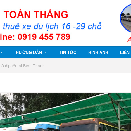
HƯỚNG DẪN
TIN TỨC
HÌNH ẢNH
LIÊN
hỗ dịp tết tại Bình Thạnh