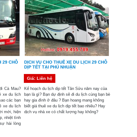
H 29 CHỖ
DỊCH VỤ CHO THUÊ XE DU LỊCH 29 CHỖ
DỊP TẾT TẠI PHÚ NHUẬN
Giá: Liên hệ
 đi Cà Mau?
Kế hoạch du lịch dịp tết Tân Sửu năm nay của
 xe du lịch
bạn là gì? Bạn dự định sẽ đi du lịch cùng bạn bè
sao các bạn
hay gia đình ở đâu ? Bạn hoang mang không
 xe du lịch
biết giá thuê xe du lịch dịp tết bao nhiêu? Hay
ời mới, hiện
dịch vụ nhà xe có chất lượng hay không?
, nhiệt tình
sự hài lòng