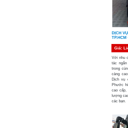
DỊCH VỤ
TP.HCM
Giá: L
Với nhu c
tác ngắn
trong cù
càng cao
Dịch vụ 
Phước hi
cao cấp,
lượng ca
các bạn